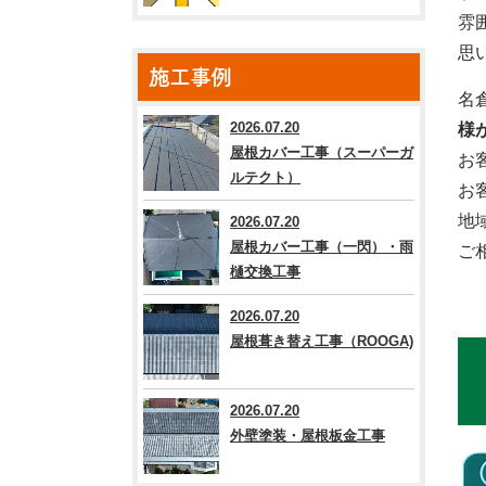
雰
思
施工事例
名
2026.07.20
様
屋根カバー工事（スーパーガ
お
ルテクト）
お
地
2026.07.20
屋根カバー工事（一閃）・雨
ご
樋交換工事
2026.07.20
屋根葺き替え工事（ROOGA)
2026.07.20
外壁塗装・屋根板金工事