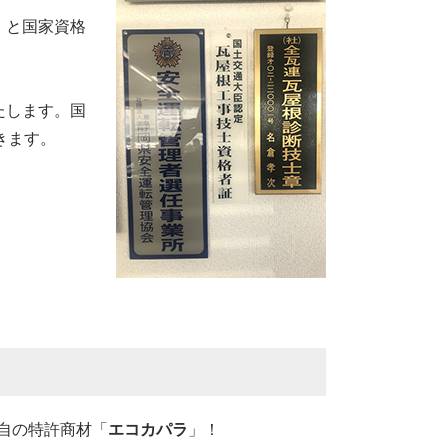
」と国家資格
たします。国
きます。
自の特許商材「
エコカパラ
」！