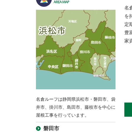
AREA MAP
名
を
定
豊
家
名倉ルーフは静岡県浜松市・磐田市、袋
井市、掛川市、島田市、藤枝市を中心に
屋根工事を行っています。
磐田市