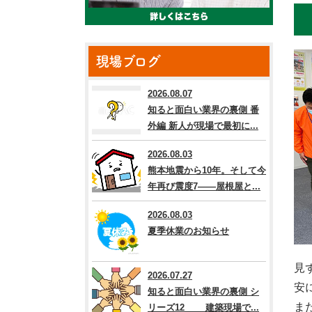
現場ブログ
2026.08.07
知ると面白い業界の裏側 番
外編 新人が現場で最初に...
2026.08.03
熊本地震から10年。そして今
年再び震度7――屋根屋と...
2026.08.03
夏季休業のお知らせ
見
2026.07.27
安
知ると面白い業界の裏側 シ
ま
リーズ12 建築現場で...