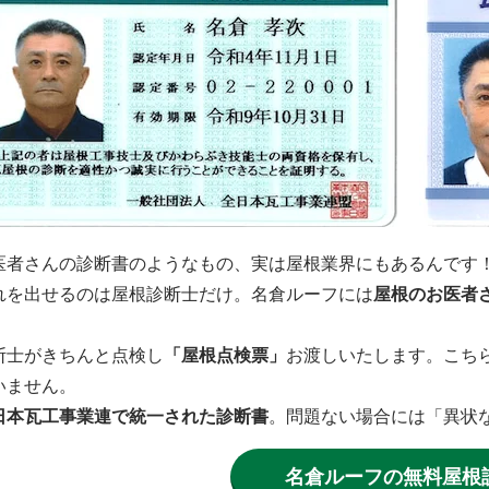
医者さんの診断書のようなもの、実は屋根業界にもあるんです
れを出せるのは屋根診断士だけ。名倉ルーフには
屋根のお医者
。
断士がきちんと点検し
「屋根点検票」
お渡しいたします。こち
いません。
日本瓦工事業連で統一された診断書
。問題ない場合には「異状
名倉ルーフの無料屋根