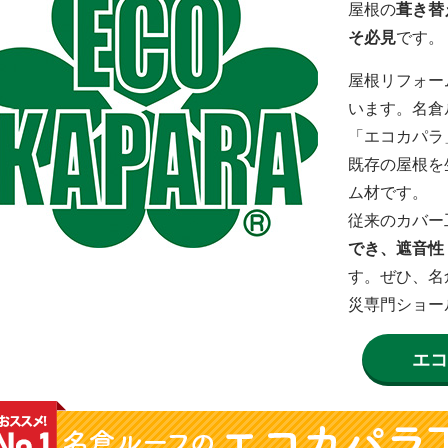
屋根の
葺き替
そ必見
です。
屋根リフォー
います。名倉
「エコカパラ
既存の屋根を
ム材です。
従来のカバー
でき、遮音性
す。ぜひ、名
災専門ショー
エコ