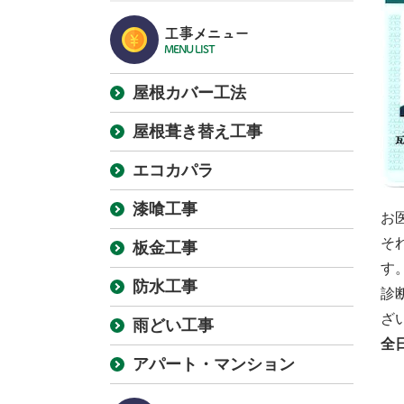
工事メニュー
MENU LIST
屋根カバー工法
屋根葺き替え工事
エコカパラ
漆喰工事
お
そ
板金工事
す
防水工事
診
ざ
雨どい工事
全
アパート・マンション