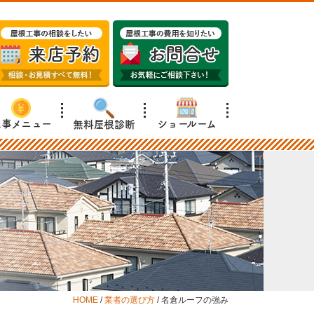
工事メニュー
ショールーム
無料屋根診断
HOME
/
業者の選び方
/
名倉ルーフの強み