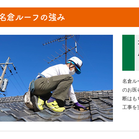
名倉ルーフの強み
名倉ル
のお医
断はも
工事を