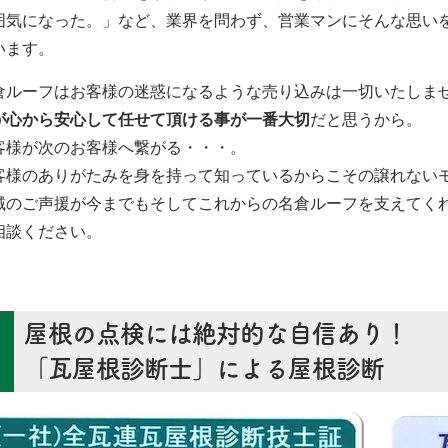
囲気になった。」など、業界を問わず、営業マンにそんな思い
います。
倉ルーフはお客様の迷惑になるような売り込みは一切いたしま
が心から安心して任せて頂ける事が一番大切
だと思うから。
客様が次のお客様へ繋がる・・・。
客様のありがたみを身を持って知っているからこその譲れない
域のご声援が今までもそしてこれからの名倉ルーフを支えてく
相談ください。
屋根の点検には絶対的な自信あり！
「瓦屋根診断士」による屋根診断