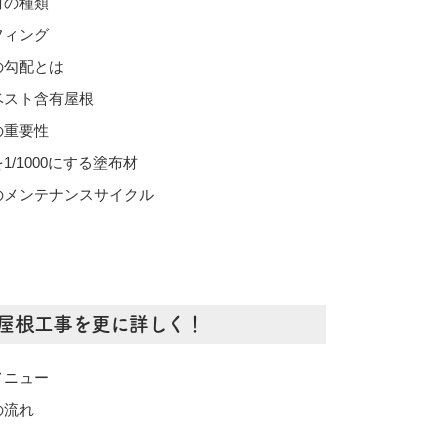
材の種類
フィング
の勾配とは
ベスト含有屋根
の重要性
1/1000にする塗布材
のメンテナンスサイクル
屋根工事を更に詳しく！
メニュー
の流れ