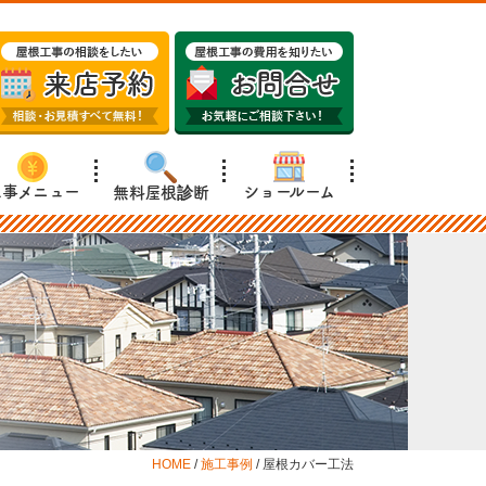
工事メニュー
ショールーム
無料屋根診断
HOME
/
施工事例
/
屋根カバー工法