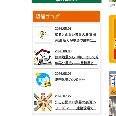
屋根
現場ブログ
2026.08.07
知ると面白い業界の裏側 番
外編 新人が現場で最初に...
2026.08.03
熊本地震から10年。そして今
年再び震度7――屋根屋と...
2026.08.03
夏季休業のお知らせ
2026.07.27
知ると面白い業界の裏側 シ
リーズ12 建築現場で...