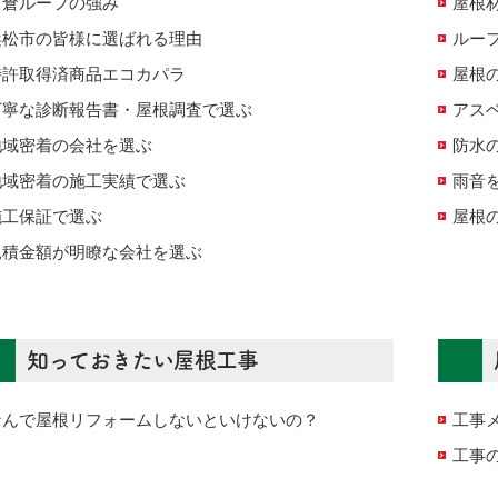
名倉ルーフの強み
屋根
浜松市の皆様に選ばれる理由
ルー
特許取得済商品エコカパラ
屋根
丁寧な診断報告書・屋根調査で選ぶ
アス
地域密着の会社を選ぶ
防水
地域密着の施工実績で選ぶ
雨音を
施工保証で選ぶ
屋根
見積金額が明瞭な会社を選ぶ
知っておきたい屋根工事
なんで屋根リフォームしないといけないの？
工事
工事