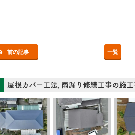
前の記事
一覧
屋根カバー工法
,
雨漏り修繕工事
の施工