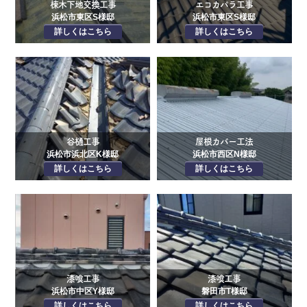
棟木下地交換工事
エコカパラ工事
浜松市東区S様邸
浜松市東区S様邸
詳しくはこちら
詳しくはこちら
谷樋工事
屋根カバー工法
浜松市浜北区K様邸
浜松市西区N様邸
詳しくはこちら
詳しくはこちら
漆喰工事
漆喰工事
浜松市中区Y様邸
磐田市T様邸
詳しくはこちら
詳しくはこちら