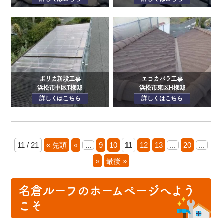
ポリカ新設工事
エコカパラ工事
浜松市中区T様邸
浜松市東区H様邸
詳しくはこちら
詳しくはこちら
11 / 21
« 先頭
«
...
9
10
11
12
13
...
20
...
»
最後 »
名倉ルーフのホームページへよう
こそ