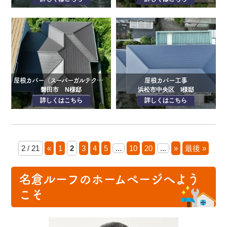
屋根カバー（スーパーガルテクト）・目地シーリング工事
屋根カバー工事
磐田市 N様邸
浜松市中央区 I様邸
詳しくはこちら
詳しくはこちら
2 / 21
«
1
2
3
4
5
...
10
20
...
»
最後 »
名倉ルーフのホームページへよう
こそ