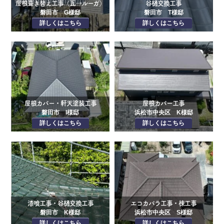
屋根葺き替え工事（瓦→ルーガ）
谷樋交換工事
磐田市 G様邸
磐田市 T様邸
詳しくはこちら
詳しくはこちら
屋根カバー・軒天塗装工事
屋根カバー工事
磐田市 I様邸
浜松市中央区 K様邸
詳しくはこちら
詳しくはこちら
漆喰工事・谷樋交換工事
エコカパラ工事・棟工事
磐田市 K様邸
浜松市中央区 S様邸
詳しくはこちら
詳しくはこちら