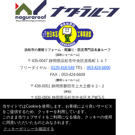
浜松市の屋根リフォーム・雨漏り・防災専門店名倉ルーフ
[浜松ショールーム]
〒435-0047 静岡県浜松市中央区原島町１４７
フリーダイヤル：
0120-418-549
TEL：
053-424-6600
FAX：053-424-6609
[磐田ショールーム]
〒438-0051 静岡県磐田市上大之郷９２−２
[本社]
〒430-0806 静岡県浜松市中央区木戸町5-5
フリーダイヤル：
0120-418-549
TEL：
053-424-6600
当サイトではCookieを使用します。お客様により良いサービス
FAX：053-424-6609
をご提供するため、クッキーを利用しています。
このまま当ウェブサイトをご利用になる場合、クッキーの使用
Copyright © 2026 名倉ルーフ. All Rights Reserved.
に同意いただいたものとみなされます。
クッキーポリシーを確認する