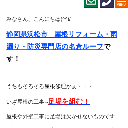
MENU
みなさん、こんにちは(^^)/
静岡県浜松市 屋根リフォーム・雨
漏り・防災専門店の名倉ルーフ
で
す！
うちもそろそろ
屋根修理
かぁ・・・
足場を組む！
いざ屋根の工事
⇒
屋根や外壁工事に足場は欠かせないものです