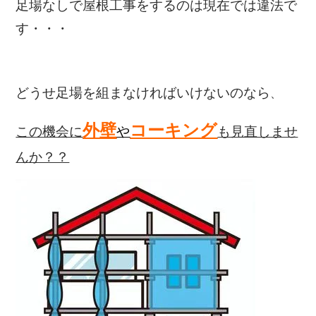
足場なしで屋根工事をするのは現在では違法で
す・・・
どうせ足場を組まなければいけないのなら
、
外壁
コーキング
この機会に
や
も見直しませ
んか？？