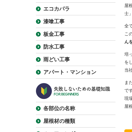
屋
エコカパラ
士
漆喰工事
全
板金工事
こ
ん
防水工事
培
雨どい工事
を
当
アパート・マンション
ま
失敗しないための基礎知識
で
FOR BEGINNERS
現
屋
各部位の名称
屋根材の種類