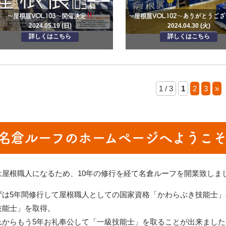
～屋根展VOL.103～開催決定
2024.05.19 (日)
2024.04.30 (火)
詳しくはこちら
詳しくはこちら
1 / 3
1
2
3
»
名倉ルーフのホームページへようこ
は屋根職人になるため、10年の修行を経て名倉ルーフを開業致しま
ずは5年間修行して屋根職人としての国家資格「かわらぶき技能士」
技能士」を取得。
れからもう5年お礼奉公して「一級技能士」を取ることが出来ました