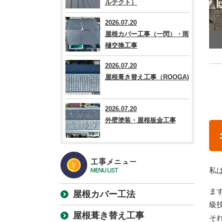
ルテクト）
2026.07.20
屋根カバー工事（一閃）・雨
樋交換工事
2026.07.20
屋根葺き替え工事（ROOGA)
2026.07.20
外壁塗装・屋根板金工事
工事メニュー
私
MENU LIST
ま
屋根カバー工法
級
屋根葺き替え工事
そ