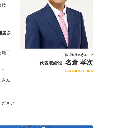
事技
理屋さ
た施工
株式会社名倉ルーフ
名倉 孝次
代表取締役
す。
TAKAJI NAGURA
人さん
ください。