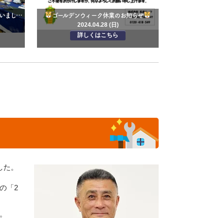
～屋根展VOL.102～ありがとうございました
ゴールデンウィーク休業のお知らせ
2024.04.28 (日)
詳しくはこちら
そ
した。
の「2
。