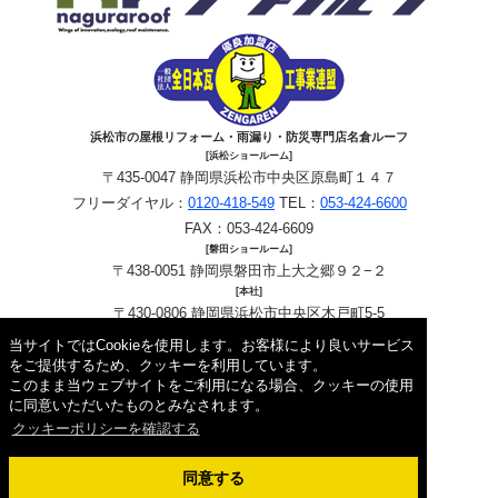
浜松市の屋根リフォーム・雨漏り・防災専門店名倉ルーフ
[浜松ショールーム]
〒435-0047 静岡県浜松市中央区原島町１４７
フリーダイヤル：
0120-418-549
TEL：
053-424-6600
FAX：053-424-6609
[磐田ショールーム]
〒438-0051 静岡県磐田市上大之郷９２−２
[本社]
〒430-0806 静岡県浜松市中央区木戸町5-5
フリーダイヤル：
0120-418-549
TEL：
053-424-6600
当サイトではCookieを使用します。お客様により良いサービス
FAX：053-424-6609
をご提供するため、クッキーを利用しています。
このまま当ウェブサイトをご利用になる場合、クッキーの使用
Copyright © 2026 名倉ルーフ. All Rights Reserved.
に同意いただいたものとみなされます。
クッキーポリシーを確認する
同意する