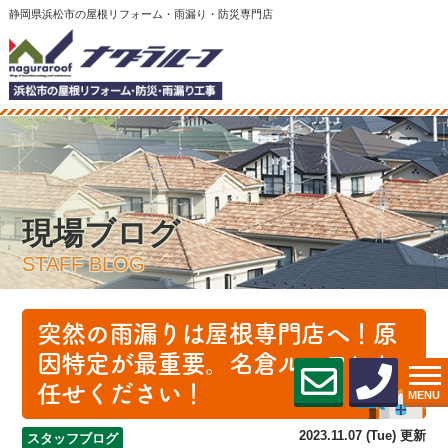
静岡県浜松市の屋根リフォーム・雨漏り・防災専門店
現場ブログ
STAFF BLOG
突然の雨漏りは屋根専門店へ！原
因特定が最重要。名倉ルーフにお
任せください！
MENU
2023.11.07 (Tue) 更新
スタッフブログ