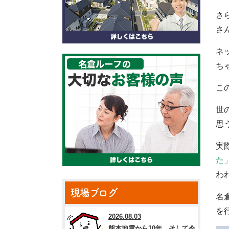
さ
さ
ネ
ち
こ
世
思
実
た
わ
現場ブログ
名
を
2026.08.03
熊本地震から10年。そして今