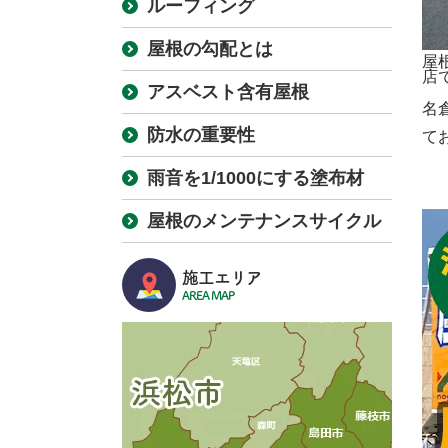
ルーフィング
屋根の勾配とは
屋
店
アスベスト含有屋根
名
防水の重要性
て
雨音を1/1000にする塗布材
屋根のメンテナンスサイクル
施工エリア
AREA MAP