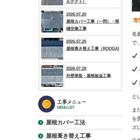
ルテクト）
2026.07.20
専
屋根カバー工事（一閃）・雨
樋交換工事
名
2026.07.20
で
屋根葺き替え工事（ROOGA)
2026.07.20
外壁塗装・屋根板金工事
と
工事メニュー
MENU LIST
ま
を
屋根カバー工法
ズ
屋根葺き替え工事