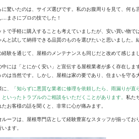
らに驚いたのは、サイズ選びです。私のお腹周りを見て、何も
ん…まさにプロの技でした！
ットで手軽に購入することも考えていましたが、安い買い物で
ゃんと試して納得できる品質のものを選びたいと思いました。
の経験を通じて、屋根のメンテナンスも同じだと改めて感じま
の中には「とにかく安い」と宣伝する屋根業者が多く存在しま
うのは当然です。しかし、屋根は家の要であり、住まいを守る
際に
、「知らずに悪質な業者に修理を依頼したら、雨漏りが直
」といったトラブルのご相談をいただくことがあります。
私た
れたお客様の話を聞くと、非常に心が痛みます。
倉ルーフは、屋根専門店として経験豊富なスタッフが揃ってお
行います。