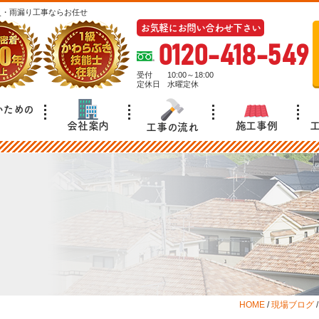
災・雨漏り工事ならお任せ
お気軽にお問い合わせ下さい
0120-418-549
受付
10:00～18:00
定休日
水曜定休
いための
施工事例
会社案内
工事の流れ
HOME
/
現場ブログ