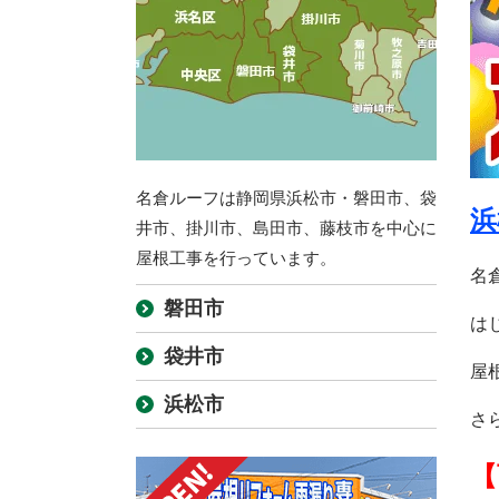
名倉ルーフは静岡県浜松市・磐田市、袋
浜
井市、掛川市、島田市、藤枝市を中心に
屋根工事を行っています。
名
磐田市
は
袋井市
屋
浜松市
さ
【