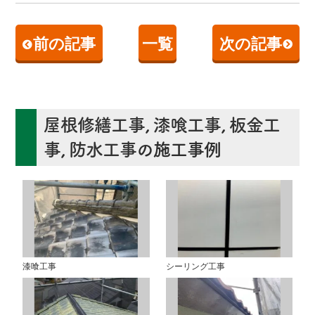
前の記事
一覧
次の記事
屋根修繕工事
,
漆喰工事
,
板金工
事
,
防水工事
の施工事例
漆喰工事
シーリング工事