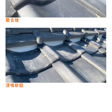
撤去後
漆喰新設