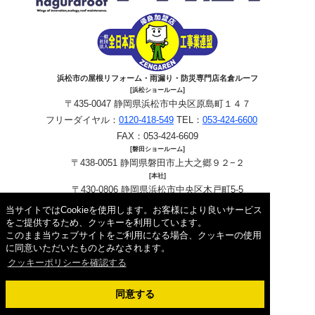
浜松市の屋根リフォーム・雨漏り・防災専門店名倉ルーフ
[浜松ショールーム]
〒435-0047 静岡県浜松市中央区原島町１４７
フリーダイヤル：
0120-418-549
TEL：
053-424-6600
FAX：053-424-6609
[磐田ショールーム]
〒438-0051 静岡県磐田市上大之郷９２−２
[本社]
〒430-0806 静岡県浜松市中央区木戸町5-5
フリーダイヤル：
0120-418-549
TEL：
053-424-6600
当サイトではCookieを使用します。お客様により良いサービス
FAX：053-424-6609
をご提供するため、クッキーを利用しています。
このまま当ウェブサイトをご利用になる場合、クッキーの使用
Copyright © 2026 名倉ルーフ. All Rights Reserved.
に同意いただいたものとみなされます。
クッキーポリシーを確認する
同意する