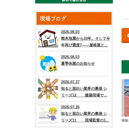
現場ブログ
2026.08.03
熊本地震から10年。そして今
年再び震度7――屋根屋と...
2026.08.03
夏季休業のお知らせ
2026.07.27
知ると面白い業界の裏側 シ
リーズ12 建築現場で...
2026.07.26
知ると面白い業界の裏側 シ
リーズ11 現場監督の1...
棟板