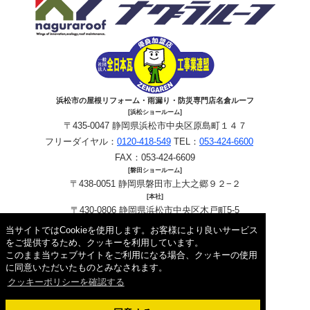
浜松市の屋根リフォーム・雨漏り・防災専門店名倉ルーフ
[浜松ショールーム]
〒435-0047 静岡県浜松市中央区原島町１４７
フリーダイヤル：
0120-418-549
TEL：
053-424-6600
FAX：053-424-6609
[磐田ショールーム]
〒438-0051 静岡県磐田市上大之郷９２−２
[本社]
〒430-0806 静岡県浜松市中央区木戸町5-5
フリーダイヤル：
0120-418-549
TEL：
053-424-6600
当サイトではCookieを使用します。お客様により良いサービス
FAX：053-424-6609
をご提供するため、クッキーを利用しています。
このまま当ウェブサイトをご利用になる場合、クッキーの使用
Copyright © 2026 名倉ルーフ. All Rights Reserved.
に同意いただいたものとみなされます。
クッキーポリシーを確認する